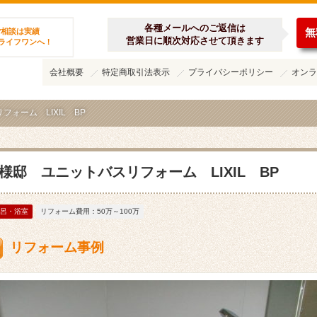
ーム施工集
各種メールへのご返信は
無
ご相談は実績
営業日に順次対応させて頂きます
のライフワンへ！
会社概要
特定商取引法表示
プライバシーポリシー
オンラ
ォーム LIXIL BP
T様邸 ユニットバスリフォーム LIXIL BP
呂・浴室
リフォーム費用：50万～100万
リフォーム事例