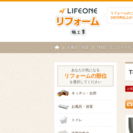
ライフワンリフォ
リフォームの
100万件以上
ホーム
お風呂・浴室
T様邸 ユニットバスリフ
あなたの気になる
リフォームの部位
を選択してください
お風
キッチン・台所
お風呂・浴室
トイレ