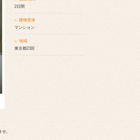
2日間
建物形体
マンション
地域
東京都23区
ませ。