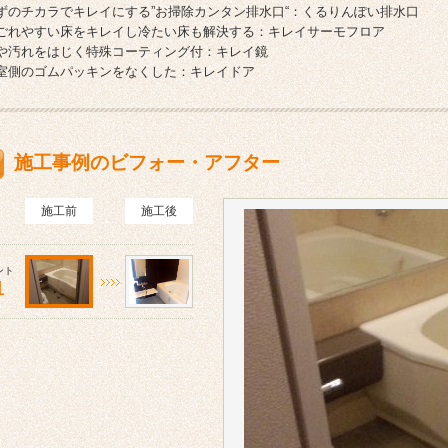
ずのチカラでキレイにする”お掃除カンタン排水口“：くるりんぽい排水口
ごれやすい床をキレイし冷たい床も解決する：キレイサーモフロア
や汚れをはじく特殊コーティング付：キレイ鏡
室側のゴムパッキンをなくした：キレイドア
施工事例のビフォー・アフター
施工前
施工後
ント
1