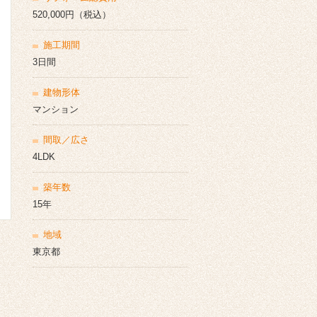
520,000円（税込）
施工期間
3日間
建物形体
マンション
間取／広さ
4LDK
築年数
15年
地域
東京都