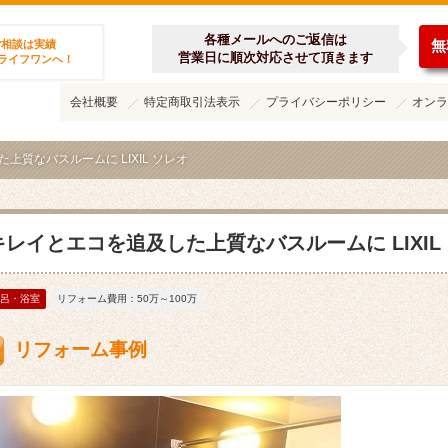
ーム施工集
各種メールへのご返信は
無
ご相談は実績
営業日に順次対応させて頂きます
のライフワンへ！
会社概要
特定商取引法表示
プライバシーポリシー
オンラ
上質なバスルームに LIXIL ソレオ
キレイとエコを追及した上質なバスルームに LIXIL
呂・浴室
リフォーム費用：50万～100万
リフォーム事例