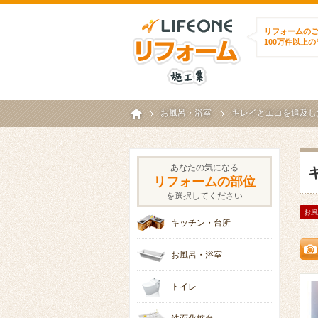
ライフワンリフォ
リフォームの
100万件以上
ホーム
お風呂・浴室
キレイとエコを追及した
あなたの気になる
リフォームの部位
を選択してください
お風
キッチン・台所
お風呂・浴室
トイレ