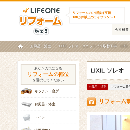
ライフワンリフォーム施工集
リフォームのご相談は実績
100万件以上のライフワンへ！
会社概要
ホーム
お風呂・浴室
LIXIL ソレオ ユニットバス取替工事 LIXIL
あなたの気になる
LIXIL ソレ
リフォームの部位
を選択してください
お風呂・浴室
リフォーム費用
キッチン・台所
リフォーム
お風呂・浴室
トイレ