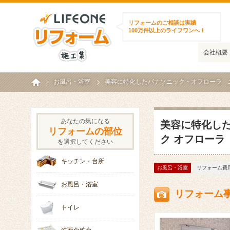
ライフワンリフォーム施工集
リフォームのご相談は実績
100万件以上のライフワンへ！
会社概要
ホーム
お風呂・浴室
美容に特化したパナソニック・オフローラ ユ
あなたの気になる
美容に特化し
リフォームの部位
ク オフローラ
を選択してください
キッチン・台所
お風呂・浴室
リフォーム費用
お風呂・浴室
リフォーム
トイレ