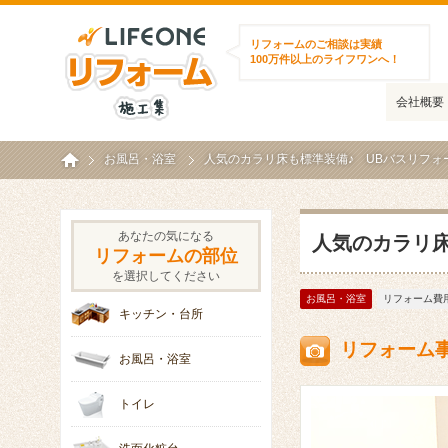
ライフワンリフォーム施工集
リフォームのご相談は実績
100万件以上のライフワンへ！
会社概要
ホーム
お風呂・浴室
人気のカラリ床も標準装備♪ UBバスリフォー
あなたの気になる
人気のカラリ床
リフォームの部位
を選択してください
お風呂・浴室
リフォーム費用
キッチン・台所
リフォーム
お風呂・浴室
トイレ