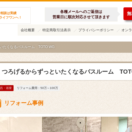
ーム施工集
各種メールへのご返信は
無
ご相談は実績
営業日に順次対応させて頂きます
のライフワンへ！
会社概要
特定商取引法表示
プライバシーポリシー
オンラ
たくなるバスルーム TOTO WG
くつろげるからずっといたくなるバスルーム TOTO
呂・浴室
リフォーム費用：50万～100万
リフォーム事例