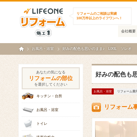
ライフワンリフォーム施工集
リフォームのご相談は実績
100万件以上のライフワンへ！
会社概要
ホーム
お風呂・浴室
好みの配色も思いのまま♪ LIXIL ソレオ
あなたの気になる
好みの配色も思
リフォームの部位
を選択してください
お風呂・浴室
リフォーム費用
キッチン・台所
リフォーム
お風呂・浴室
トイレ