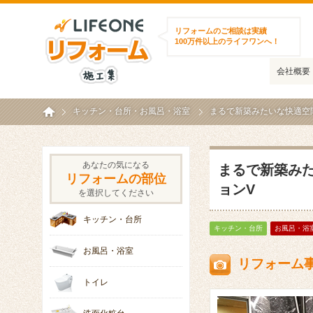
ライフワンリフォーム施工集
リフォームのご相談は実績
100万件以上のライフワンへ！
会社概要
ホーム
キッチン・台所
・
お風呂・浴室
まるで新築みたいな快適空
あなたの気になる
まるで新築み
リフォームの部位
ョンV
を選択してください
キッチン・台所
キッチン・台所
お風呂・浴
お風呂・浴室
リフォーム
トイレ