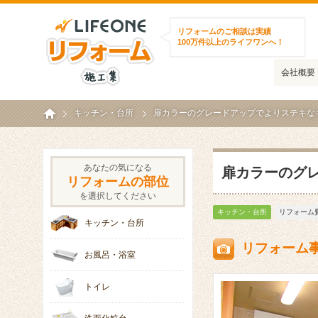
ライフワンリフォーム施工集
リフォームのご相談は実績
100万件以上のライフワンへ！
会社概要
ホーム
キッチン・台所
扉カラーのグレードアップでよりステキなキッ
あなたの気になる
扉カラーのグレ
リフォームの部位
を選択してください
キッチン・台所
リフォーム費
キッチン・台所
リフォーム
お風呂・浴室
トイレ