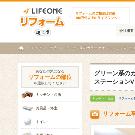
ライフワンリフォーム施工集
リフォームのご相談は実績
100万件以上のライフワンへ！
会社概要
ホーム
キッチン・台所
グリーン系のカラーがオシャレなシステム
あなたの気になる
グリーン系の
リフォームの部位
ステーションV
を選択してください
キッチン・台所
キッチン・台所
リフォーム費
お風呂・浴室
リフォーム
トイレ