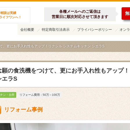
ーム施工集
各種メールへのご返信は
無
ご相談は実績
営業日に順次対応させて頂きます
のライフワンへ！
会社概要
特定商取引法表示
プライバシーポリシー
オンラ
て、更にお手入れ性もアップ！リクシル システムキッチン シエラS
念願の食洗機をつけて、更にお手入れ性もアップ！
シエラS
チン・台所
リフォーム費用：50万～100万
リフォーム事例