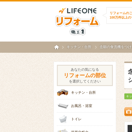
ライフワンリフォ
リフォームの
100万件以上
ホーム
キッチン・台所
念願の食洗機をつけ
あなたの気になる
リフォームの部位
を選択してください
キッチン・台所
キッ
お風呂・浴室
トイレ