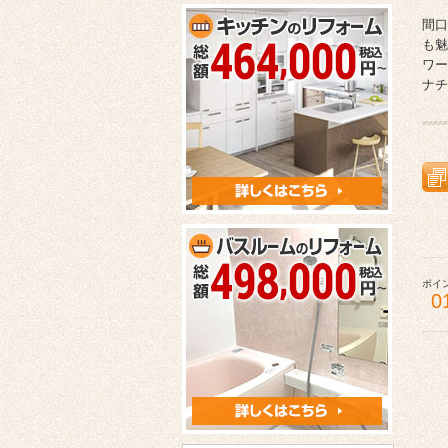
間口
も魅
ワー
ナチ
ポイ
0