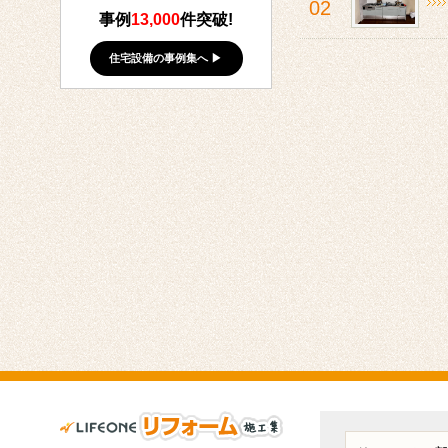
02
事例
13,000
件突破!
住宅設備の事例集へ ▶
ライフワンリフォーム施工