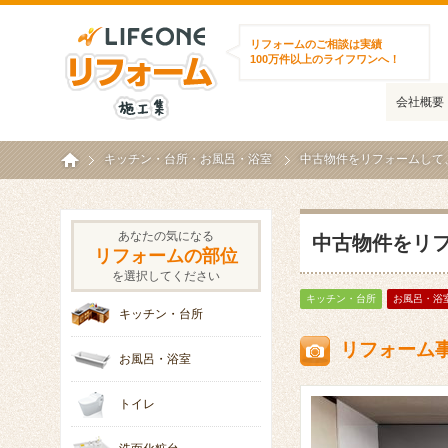
ライフワンリフォーム施工集
リフォームのご相談は実績
100万件以上のライフワンへ！
会社概要
ホーム
キッチン・台所
・
お風呂・浴室
中古物件をリフォームして
あなたの気になる
中古物件をリ
リフォームの部位
を選択してください
キッチン・台所
お風呂・浴
キッチン・台所
リフォーム
お風呂・浴室
トイレ