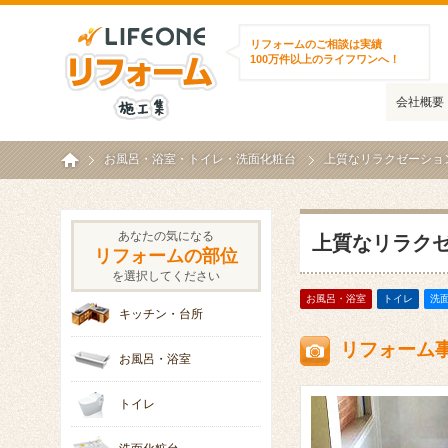
ライフワンリフォーム施工集
リフォームのご相談は実績
100万件以上のライフワンへ！
会社概要
ホーム
お風呂・浴室
・
トイレ
・
洗面化粧台
上質なリラクゼーション
あなたの気になる
上質なリラクゼ
リフォームの部位
を選択してください
お風呂・浴室
トイレ
洗
キッチン・台所
リフォーム
お風呂・浴室
トイレ