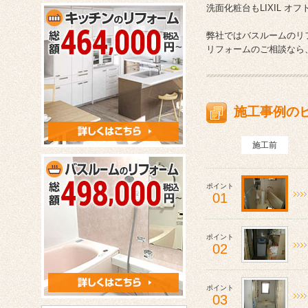
洗面化粧台もLIXIL 
弊社ではバスルームのリ
リフォームのご相談なら
施工事例の
施工前
ポイント
01
ポイント
02
ポイント
03