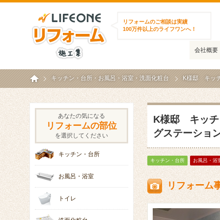
ライフワンリフォーム施工集
リフォームのご相談は実績
100万件以上のライフワンへ！
会社概要
ホーム
キッチン・台所
・
お風呂・浴室
・
洗面化粧台
K様邸 キッ
あなたの気になる
K様邸 キッ
リフォームの部位
グステーション
を選択してください
キッチン・台所
キッチン・台所
お風呂・浴
お風呂・浴室
リフォーム
トイレ