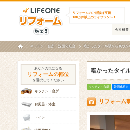
ライフワンリフォーム施工集
リフォームのご相談は実績
100万件以上のライフワンへ！
会社概要
ホーム
キッチン・台所
・
洗面化粧台
暗かったタイル壁から爽やかな
あなたの気になる
暗かったタイル
リフォームの部位
を選択してください
キッチン・台所
洗面化粧台
キッチン・台所
リフォーム
お風呂・浴室
トイレ