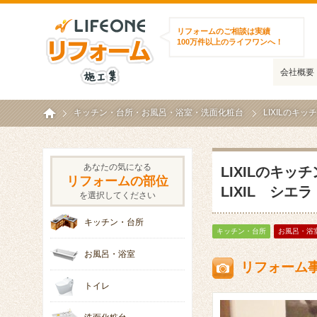
ライフワンリフォーム施工集
リフォームのご相談は実績
100万件以上のライフワンへ！
会社概要
ホーム
キッチン・台所
・
お風呂・浴室
・
洗面化粧台
LIXILのキ
あなたの気になる
LIXILのキ
リフォームの部位
LIXIL シエ
を選択してください
キッチン・台所
キッチン・台所
お風呂・浴
お風呂・浴室
リフォーム
トイレ