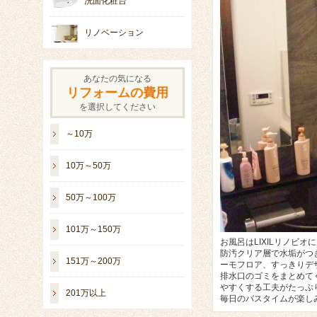
洗面化粧台
リノベーション
あなたの気になる
リフォームの費用
を選択してください
～10万
10万～50万
50万～100万
101万～150万
エラ。
お風呂はLIXILリノビオ
水口内部の汚れを洗浄するくるりん排水口、スマートな
防汚クリア層で水垢がつ
151万～200万
ジフード、エコハンドルやLED照明で省エネもばっち
ーモフロア、すっきりデ
、ポケットとシェルフを組み合わせて手早く取り出せる
排水口のゴミをまとめて
夫がたくさんあります。
やすくする工夫がたっぷ
201万以上
毎日のバスタイムが楽し