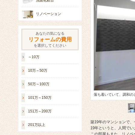
洗面化粧台
リノベーション
あなたの気になる
リフォームの費用
を選択してください
～10万
10万～50万
50万～100万
間
陽射しが入りやすい明る
101万～150万
151万～200万
築19年のマンションで
201万以上
19年というと、人間で
この部屋もまた、リノベ