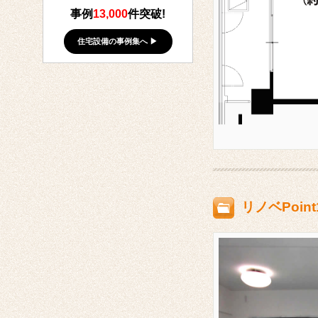
事例
13,000
件突破!
住宅設備の事例集へ ▶
リノベPoi