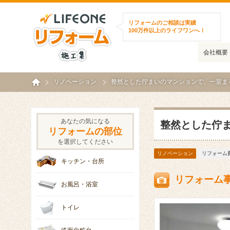
ライフワンリフォーム施工集
リフォームのご相談は実績
100万件以上のライフワンへ！
会社概要
ホーム
リノベーション
整然とした佇まいのマンションで、一室ま
あなたの気になる
整然とした佇
リフォームの部位
を選択してください
リノベーション
リフォーム費
キッチン・台所
リフォーム
お風呂・浴室
トイレ